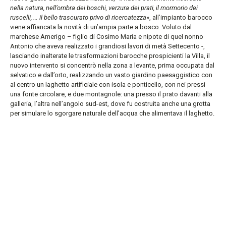
nella natura, nell’ombra dei boschi, verzura dei prati, il mormorio dei
ruscelli, … il bello trascurato privo di ricercatezza
», all’impianto barocco
viene affiancata la novità di un’ampia parte a bosco. Voluto dal
marchese Amerigo – figlio di Cosimo Maria e nipote di quel nonno
Antonio che aveva realizzato i grandiosi lavori di metà Settecento -,
lasciando inalterate le trasformazioni barocche prospicienti la Villa, il
nuovo intervento si concentrò nella zona a levante, prima occupata dal
selvatico e dall’orto, realizzando un vasto giardino paesaggistico con
al centro un laghetto artificiale con isola e ponticello, con nei pressi
una fonte circolare, e due montagnole: una presso il prato davanti alla
galleria, l’altra nell’angolo sud-est, dove fu costruita anche una grotta
per simulare lo sgorgare naturale dell’acqua che alimentava il laghetto.