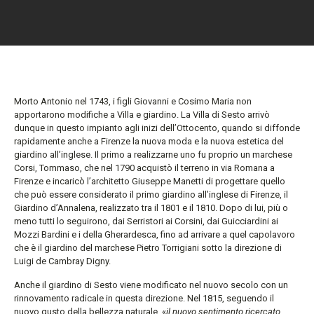
Morto Antonio nel 1743, i figli Giovanni e Cosimo Maria non
apportarono modifiche a Villa e giardino. La Villa di Sesto arrivò
dunque in questo impianto agli inizi dell’Ottocento, quando si diffonde
rapidamente anche a Firenze la nuova moda e la nuova estetica del
giardino all’inglese. Il primo a realizzarne uno fu proprio un marchese
Corsi, Tommaso, che nel 1790 acquistò il terreno in via Romana a
Firenze e incaricò l’architetto Giuseppe Manetti di progettare quello
che può essere considerato il primo giardino all’inglese di Firenze, il
Giardino d’Annalena, realizzato tra il 1801 e il 1810. Dopo di lui, più o
meno tutti lo seguirono, dai Serristori ai Corsini, dai Guicciardini ai
Mozzi Bardini e i della Gherardesca, fino ad arrivare a quel capolavoro
che è il giardino del marchese Pietro Torrigiani sotto la direzione di
Luigi de Cambray Digny.
Anche il giardino di Sesto viene modificato nel nuovo secolo con un
rinnovamento radicale in questa direzione. Nel 1815, seguendo il
nuovo gusto della bellezza naturale, «
il nuovo sentimento ricercato